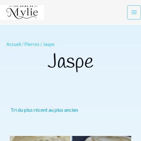
Aller
Ma
au
Me
contenu
Accueil
/
Pierres
/ Jaspe
Jaspe