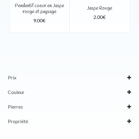
Pendentif coeur en Jaspe
Jaspe Rouge
rouge et paysage
2.00
€
9.00
€
Prix
Couleur
Jaune
Pierres
Orange
Jaspe
Propriété
Rouge
méditation, ressource