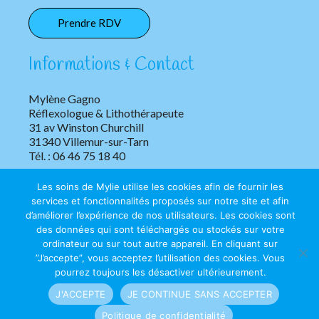
Prendre RDV
Informations & Contact
Mylène Gagno
Réflexologue & Lithothérapeute
31 av Winston Churchill
31340 Villemur-sur-Tarn
Tél. : 06 46 75 18 40
Les soins de Mylie utilise les cookies afin de fournir les
services et fonctionnalités proposés sur notre site et afin
d’améliorer l’expérience de nos utilisateurs. Les cookies sont
des données qui sont téléchargés ou stockés sur votre
ordinateur ou sur tout autre appareil. En cliquant sur
”J’accepte”, vous acceptez l’utilisation des cookies. Vous
Copyright © 2026 Les soins de Mylie | Tous droits réservés.
pourrez toujours les désactiver ultérieurement.
Mentions légales
|
Confidentialité
J'ACCEPTE
JE CONTINUE SANS ACCEPTER
Politique de confidentialité