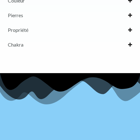
Couleur
Blanc
Pierres
Bleu
Améthyste
Propriété
Gris
Labradorite
Anti-stress
Chakra
Jaune
Confiance en soi
3ème Œil
Marron
Protection
Noir
Rose
Vert
Violet