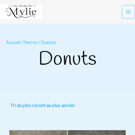
Aller
Ma
au
Me
contenu
Accueil
/
Pierres
/ Donuts
Donuts