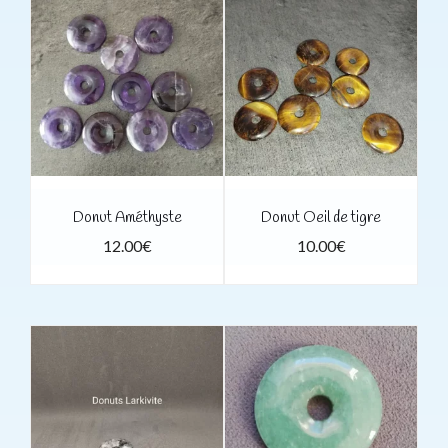
Donut Améthyste
Donut Oeil de tigre
12.00
€
10.00
€