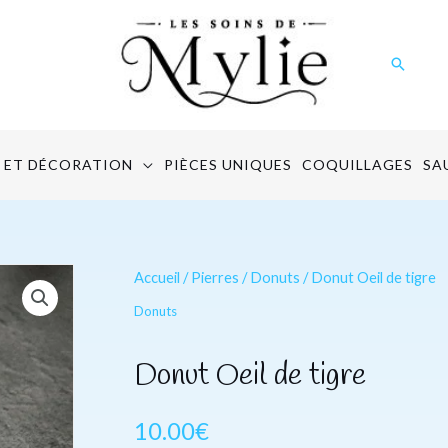
Recher
 ET DÉCORATION
PIÈCES UNIQUES
COQUILLAGES
SA
quantité
Accueil
/
Pierres
/
Donuts
/ Donut Oeil de tigre
de
Donuts
Donut
Oeil
Donut Oeil de tigre
de
tigre
10.00
€