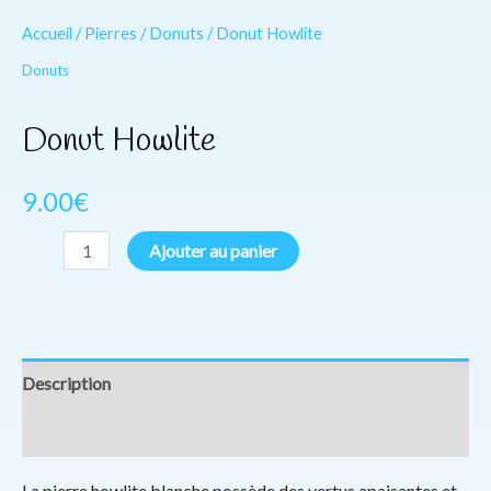
Accueil
/
Pierres
/
Donuts
/ Donut Howlite
Donuts
Donut Howlite
9.00
€
Ajouter au panier
Description
Informations complémentaires
La pierre howlite blanche possède des vertus apaisantes et