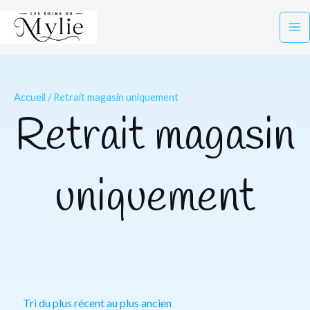
Aller
Ma
au
Me
contenu
Accueil
/ Retrait magasin uniquement
Retrait magasin
uniquement