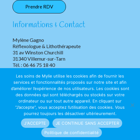
Prendre RDV
Informations & Contact
Mylène Gagno
Réflexologue & Lithothérapeute
31 av Winston Churchill
31340 Villemur-sur-Tarn
Tél. : 06 46 75 18 40
Les soins de Mylie utilise les cookies afin de fournir les
services et fonctionnalités proposés sur notre site et afin
d’améliorer l’expérience de nos utilisateurs. Les cookies sont
des données qui sont téléchargés ou stockés sur votre
ordinateur ou sur tout autre appareil. En cliquant sur
”J’accepte”, vous acceptez l’utilisation des cookies. Vous
Copyright © 2026 Les soins de Mylie | Tous droits réservés.
pourrez toujours les désactiver ultérieurement.
J'ACCEPTE
JE CONTINUE SANS ACCEPTER
Mentions légales
|
Confidentialité
Politique de confidentialité