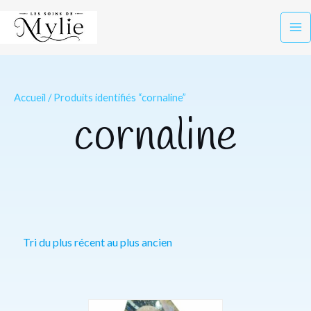
Aller
Ma
au
Me
contenu
Accueil
/ Produits identifiés “cornaline”
cornaline