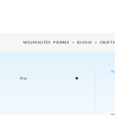
Aller
au
contenu
NOUVEAUTÉS
PIERRES
BIJOUX
OBJETS
Ac
Prix