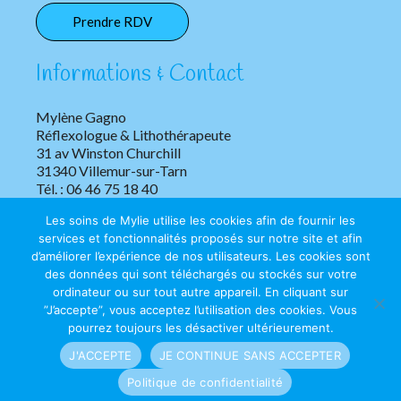
Prendre RDV
Informations & Contact
Mylène Gagno
Réflexologue & Lithothérapeute
31 av Winston Churchill
31340 Villemur-sur-Tarn
Tél. : 06 46 75 18 40
Les soins de Mylie utilise les cookies afin de fournir les
services et fonctionnalités proposés sur notre site et afin
d’améliorer l’expérience de nos utilisateurs. Les cookies sont
des données qui sont téléchargés ou stockés sur votre
ordinateur ou sur tout autre appareil. En cliquant sur
”J’accepte”, vous acceptez l’utilisation des cookies. Vous
Copyright © 2026 Les soins de Mylie | Tous droits réservés.
pourrez toujours les désactiver ultérieurement.
J'ACCEPTE
JE CONTINUE SANS ACCEPTER
Mentions légales
|
Confidentialité
Politique de confidentialité