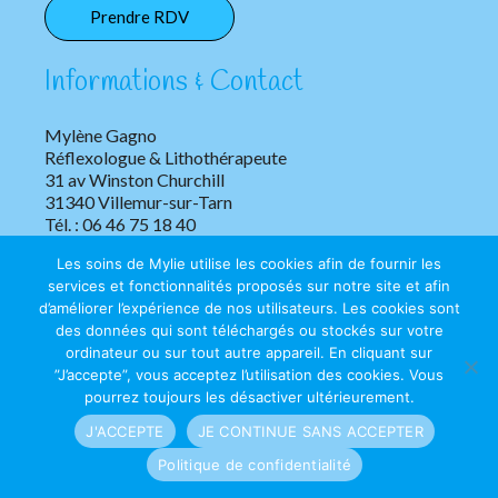
Prendre RDV
Informations & Contact
Mylène Gagno
Réflexologue & Lithothérapeute
31 av Winston Churchill
31340 Villemur-sur-Tarn
Tél. : 06 46 75 18 40
Les soins de Mylie utilise les cookies afin de fournir les
services et fonctionnalités proposés sur notre site et afin
d’améliorer l’expérience de nos utilisateurs. Les cookies sont
des données qui sont téléchargés ou stockés sur votre
ordinateur ou sur tout autre appareil. En cliquant sur
”J’accepte”, vous acceptez l’utilisation des cookies. Vous
Copyright © 2026 Les soins de Mylie | Tous droits réservés.
pourrez toujours les désactiver ultérieurement.
J'ACCEPTE
JE CONTINUE SANS ACCEPTER
Mentions légales
|
Confidentialité
Politique de confidentialité