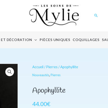
Recher
 ET DÉCORATION
PIÈCES UNIQUES
COQUILLAGES
SA
quantité
Accueil
/
Pierres
/ Apophyllite
de
Nouveautés
,
Pierres
Apophyllite
Apophyllite
44.00
€