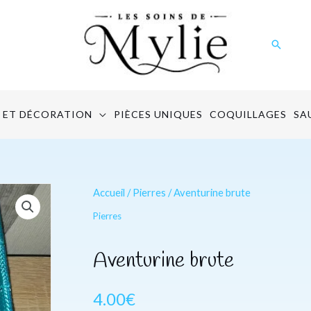
Recher
 ET DÉCORATION
PIÈCES UNIQUES
COQUILLAGES
SA
quantité
Accueil
/
Pierres
/ Aventurine brute
de
Pierres
Aventurine
brute
Aventurine brute
4.00
€