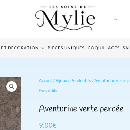
Recher
 ET DÉCORATION
PIÈCES UNIQUES
COQUILLAGES
SA
quantité
Accueil
/
Bijoux
/
Pendentifs
/ Aventurine verte 
de
Pendentifs
Aventurine
verte
Aventurine verte percée
percée
9.00
€