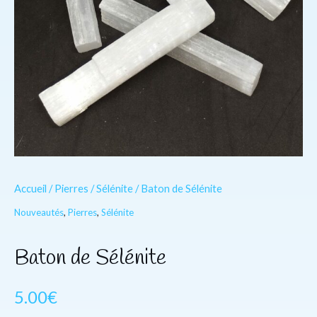
Accueil
/
Pierres
/
Sélénite
/ Baton de Sélénite
Nouveautés
,
Pierres
,
Sélénite
Baton de Sélénite
5.00
€