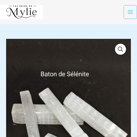
Aller
Ma
au
Me
contenu
quantité
de
Baton
de
Sélénite