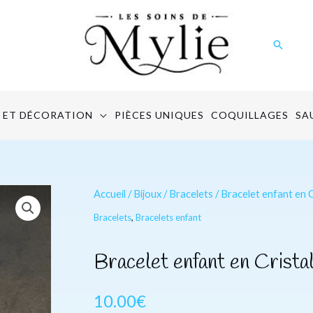
Recher
 ET DÉCORATION
PIÈCES UNIQUES
COQUILLAGES
SA
quantité
Accueil
/
Bijoux
/
Bracelets
/ Bracelet enfant en 
de
Bracelets
,
Bracelets enfant
Bracelet
enfant
Bracelet enfant en Crist
en
Cristal
10.00
€