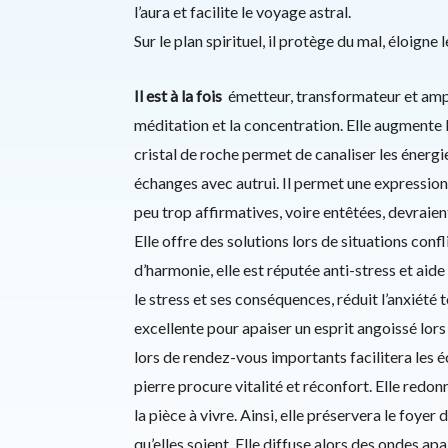
l’aura et facilite le voyage astral.
Sur le plan spirituel, il protège du mal, éloigne
Il est à la fois
émetteur, transformateur et ampli
méditation et la concentration. Elle augmente l
cristal de roche permet de canaliser les énergi
échanges avec autrui. Il permet une expressio
peu trop affirmatives, voire entêtées, devraien
Elle offre des solutions lors de situations conf
d’harmonie, elle est réputée anti-stress et aide
le stress et ses conséquences, réduit l’anxiété 
excellente pour apaiser un esprit angoissé lors
lors de rendez-vous importants facilitera les
pierre procure vitalité et réconfort. Elle redonne
la pièce à vivre. Ainsi, elle préservera le foye
qu’elles soient. Elle diffuse alors des ondes ap