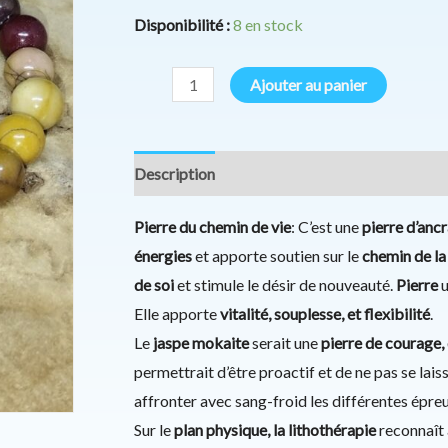
enfant
Disponibilité :
8 en stock
6mm
Ajouter au panier
Description
Informations complémentaires
Pierre du chemin de vie
: C’est une
pierre d’anc
énergies
et apporte soutien sur le
chemin de la
de soi
et stimule le désir de nouveauté.
Pierre
u
Elle apporte
vitalité, souplesse, et flexibilité
.
Le
jaspe mokaite
serait une
pierre de courage,
permettrait d’être proactif et de ne pas se lais
affronter avec sang-froid les différentes épreu
Sur le
plan physique, la lithothérapie
reconnaît 