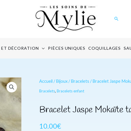
Recher
 ET DÉCORATION
PIÈCES UNIQUES
COQUILLAGES
SA
quantité
Accueil
/
Bijoux
/
Bracelets
/ Bracelet Jaspe Moka
de
Bracelets
,
Bracelets enfant
Bracelet
Jaspe
Bracelet Jaspe Mokaïte ta
Mokaïte
taille
10.00
€