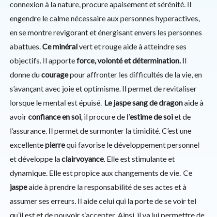
connexion à la nature, procure apaisement et sérénité. Il
engendre le calme nécessaire aux personnes hyperactives,
en se montre revigorant et énergisant envers les personnes
abattues.
Ce minéral
vert et rouge aide à atteindre ses
objectifs. Il apporte
force, volonté et détermination.
Il
donne du
courage
pour affronter les difficultés de la vie, en
s’avançant avec joie et optimisme. Il permet de revitaliser
lorsque le mental est épuisé.
Le jaspe sang de dragon
aide à
avoir
confiance en soi
, il procure de l’
estime de soi
et de
l’assurance. Il permet de surmonter la timidité. C’est une
excellente
pierre
qui favorise le développement personnel
et développe la
clairvoyance
. Elle est stimulante et
dynamique. Elle est propice aux changements de vie. Ce
jaspe
aide à prendre la responsabilité de ses actes et à
assumer ses erreurs. Il aide celui qui la porte de se voir tel
qu’il est et de pouvoir s’accepter. Ainsi, il va lui permettre de