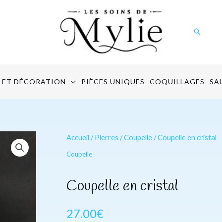
Recher
 ET DÉCORATION
PIÈCES UNIQUES
COQUILLAGES
SA
quantité
Accueil
/
Pierres
/
Coupelle
/ Coupelle en cristal
de
Coupelle
Coupelle
en
Coupelle en cristal
cristal
27.00
€