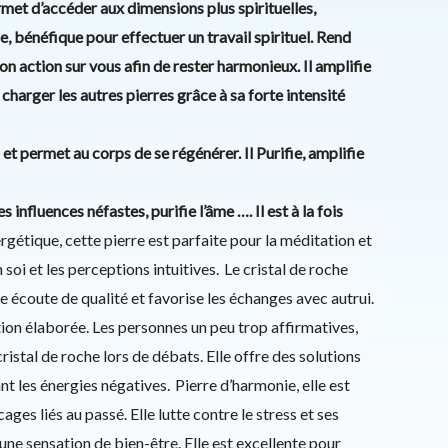
ermet d’accéder aux dimensions plus spirituelles,
e, bénéfique pour effectuer un travail spirituel. Rend
on action sur vous afin de rester harmonieux. Il amplifie
r charger les autres pierres grâce à sa forte intensité
et permet au corps de se régénérer. Il Purifie, amplifie
es influences néfastes, purifie l’âme …. Il est à la fois
gétique, cette pierre est parfaite pour la méditation et
soi et les perceptions intuitives. Le cristal de roche
 écoute de qualité et favorise les échanges avec autrui.
ion élaborée. Les personnes un peu trop affirmatives,
ristal de roche lors de débats. Elle offre des solutions
ant les énergies négatives. Pierre d’harmonie, elle est
ges liés au passé. Elle lutte contre le stress et ses
 une sensation de bien-être. Elle est excellente pour