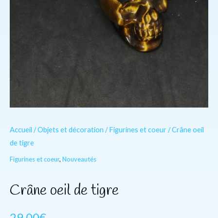
Accueil
/
Objets et décoration
/
Figurines et coeur
/ Crâne oeil
de tigre
Figurines et coeur
,
Nouveautés
Crâne oeil de tigre
29.00
€