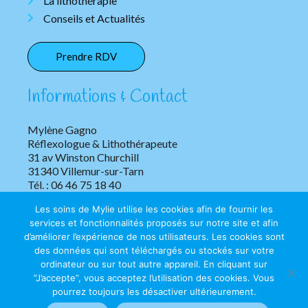
La lithothérapie
Conseils et Actualités
Prendre RDV
Informations & Contact
Mylène Gagno
Réflexologue & Lithothérapeute
31 av Winston Churchill
31340 Villemur-sur-Tarn
Tél. : 06 46 75 18 40
Les soins de Mylie utilise les cookies afin de fournir les
services et fonctionnalités proposés sur notre site et afin
d’améliorer l’expérience de nos utilisateurs. Les cookies sont
des données qui sont téléchargés ou stockés sur votre
ordinateur ou sur tout autre appareil. En cliquant sur
”J’accepte”, vous acceptez l’utilisation des cookies. Vous
Copyright © 2026 Les soins de Mylie | Tous droits réservés.
pourrez toujours les désactiver ultérieurement.