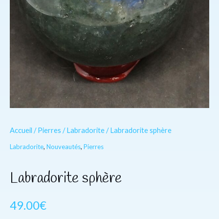
Accueil
/
Pierres
/
Labradorite
/ Labradorite sphère
Labradorite
,
Nouveautés
,
Pierres
Labradorite sphère
49.00
€