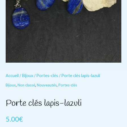
Accueil
/
Bijoux
/
Portes-clés
/ Porte clés lapis-lazuli
Bijoux
,
Non classé
,
Nouveautés
,
Portes-clés
Porte clés lapis-lazuli
5.00
€