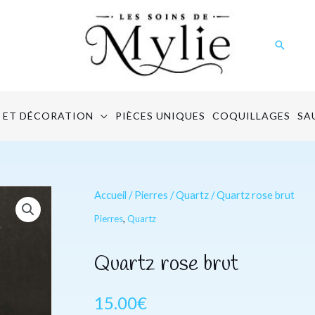
Recher
 ET DÉCORATION
PIÈCES UNIQUES
COQUILLAGES
SA
quantité
Accueil
/
Pierres
/
Quartz
/ Quartz rose brut
de
Pierres
,
Quartz
Quartz
rose
Quartz rose brut
brut
15.00
€