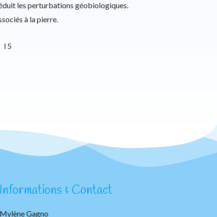
réduit les perturbations géobiologiques.
ssociés à la pierre.
 l 5
Informations & Contact
Mylène Gagno