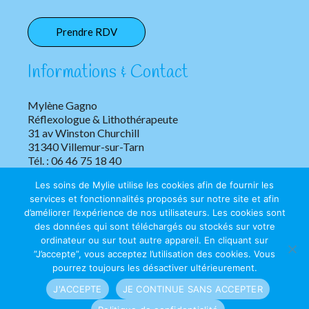
Prendre RDV
Informations & Contact
Mylène Gagno
Réflexologue & Lithothérapeute
31 av Winston Churchill
31340 Villemur-sur-Tarn
Tél. : 06 46 75 18 40
Les soins de Mylie utilise les cookies afin de fournir les
services et fonctionnalités proposés sur notre site et afin
d’améliorer l’expérience de nos utilisateurs. Les cookies sont
des données qui sont téléchargés ou stockés sur votre
ordinateur ou sur tout autre appareil. En cliquant sur
”J’accepte”, vous acceptez l’utilisation des cookies. Vous
Copyright © 2026 Les soins de Mylie | Tous droits réservés.
pourrez toujours les désactiver ultérieurement.
J'ACCEPTE
JE CONTINUE SANS ACCEPTER
Mentions légales
|
Confidentialité