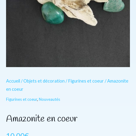
Accueil
/
Objets et décoration
/
Figurines et coeur
/ Amazonite
en coeur
Figurines et coeur
,
Nouveautés
Amazonite en coeur
10.00
€