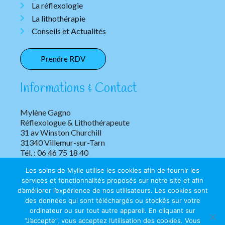
La réflexologie
La lithothérapie
Conseils et Actualités
Prendre RDV
Informations & Contact
Mylène Gagno
Réflexologue & Lithothérapeute
31 av Winston Churchill
31340 Villemur-sur-Tarn
Tél. : 06 46 75 18 40
Les soins de Mylie utilise les cookies afin de fournir les
services et fonctionnalités proposés sur notre site et afin
d’améliorer l’expérience de nos utilisateurs. Les cookies sont
des données qui sont téléchargés ou stockés sur votre
ordinateur ou sur tout autre appareil. En cliquant sur
”J’accepte”, vous acceptez l’utilisation des cookies. Vous