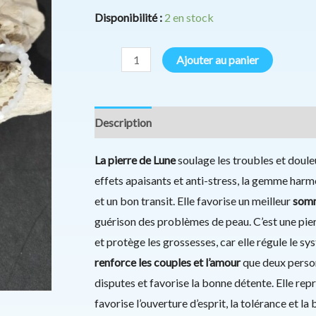
facetté
Disponibilité :
2 en stock
3mm
AA
Ajouter au panier
Description
Informations complémentaires
La pierre de Lune
soulage les troubles et douleu
effets apaisants et anti-stress, la gemme harm
et un bon transit. Elle favorise un meilleur
somm
guérison des problèmes de peau. C’est une pie
et protège les grossesses, car elle régule le s
renforce les couples et l’amour
que deux person
disputes et favorise la bonne détente. Elle repré
favorise l’ouverture d’esprit, la tolérance et la