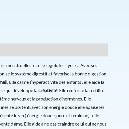
rs menstruelles, et elle régule les cycles . Avec ses
onise le système digestif et favorise la bonne digestion
eil
. Elle calme l’hyperactivité des enfants , elle aide la
rre qui développe la
créativité
. Elle renforce la fertilité
ystème nerveux et la production d’hormones. Elle
nes se portent, avec son énergie douce elle apaise les
sente le yin ( énergie douce, pure et féminine) , elle
 bonté d’âme. Elle aide à ne pas craindre celui qui ne nous