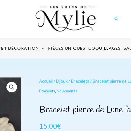
Recher
 ET DÉCORATION
PIÈCES UNIQUES
COQUILLAGES
SA
quantité
Accueil
/
Bijoux
/
Bracelets
/ Bracelet pierre de 
de
Bracelets
,
Nouveautés
Bracelet
pierre
Bracelet pierre de Lune 
de
Lune
15.00
€