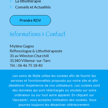
La lithothérapie
Conseils et Actualités
Prendre RDV
Informations & Contact
Mylène Gagno
Réflexologue & Lithothérapeute
31 av Winston Churchill
31340 Villemur-sur-Tarn
Tél. : 06 46 75 18 40
Les soins de Mylie utilise les cookies afin de fournir les
services et fonctionnalités proposés sur notre site et afin
d’améliorer l’expérience de nos utilisateurs. Les cookies sont
des données qui sont téléchargés ou stockés sur votre
ordinateur ou sur tout autre appareil. En cliquant sur
”J’accepte”, vous acceptez l’utilisation des cookies. Vous
Copyright © 2026 Les soins de Mylie | Tous droits réservés.
pourrez toujours les désactiver ultérieurement.