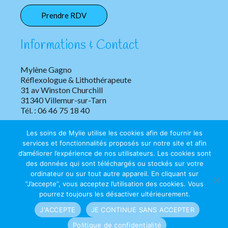
Prendre RDV
Informations & Contact
Mylène Gagno
Réflexologue & Lithothérapeute
31 av Winston Churchill
31340 Villemur-sur-Tarn
Tél. : 06 46 75 18 40
Les soins de Mylie utilise les cookies afin de fournir les
services et fonctionnalités proposés sur notre site et afin
d’améliorer l’expérience de nos utilisateurs. Les cookies sont
des données qui sont téléchargés ou stockés sur votre
ordinateur ou sur tout autre appareil. En cliquant sur
Copyright © 2026 Les soins de Mylie | Tous droits réservés.
”J’accepte”, vous acceptez l’utilisation des cookies. Vous
pourrez toujours les désactiver ultérieurement.
Mentions légales
|
Confidentialité
J'ACCEPTE
JE CONTINUE SANS ACCEPTER
Politique de confidentialité