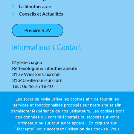
La lithothérapie
Conseils et Actualités
Prendre RDV
Informations & Contact
Mylène Gagno
Réflexologue & Lithothérapeute
31 av Winston Churchill
31340 Villemur-sur-Tarn
Tél. : 06 46 75 18 40
Les soins de Mylie utilise les cookies afin de fournir les
services et fonctionnalités proposés sur notre site et afin
d’améliorer l’expérience de nos utilisateurs. Les cookies sont
des données qui sont téléchargés ou stockés sur votre
ordinateur ou sur tout autre appareil. En cliquant sur
”J’accepte”, vous acceptez l’utilisation des cookies. Vous
Copyright © 2026 Les soins de Mylie | Tous droits réservés.