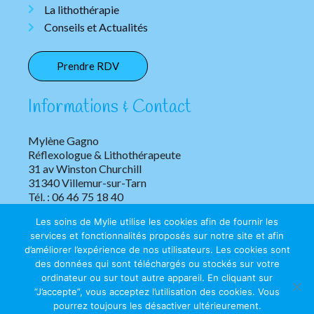
La lithothérapie
Conseils et Actualités
Prendre RDV
Informations & Contact
Mylène Gagno
Réflexologue & Lithothérapeute
31 av Winston Churchill
31340 Villemur-sur-Tarn
Tél. : 06 46 75 18 40
Les soins de Mylie utilise les cookies afin de fournir les
services et fonctionnalités proposés sur notre site et afin
d’améliorer l’expérience de nos utilisateurs. Les cookies sont
des données qui sont téléchargés ou stockés sur votre
ordinateur ou sur tout autre appareil. En cliquant sur
”J’accepte”, vous acceptez l’utilisation des cookies. Vous
Copyright © 2026 Les soins de Mylie | Tous droits réservés.
pourrez toujours les désactiver ultérieurement.