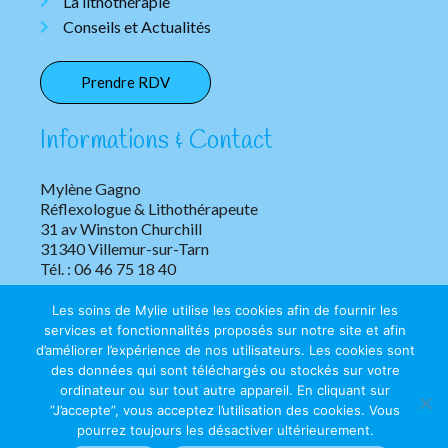
La lithothérapie
Conseils et Actualités
Prendre RDV
Informations & Contact
Mylène Gagno
Réflexologue & Lithothérapeute
31 av Winston Churchill
31340 Villemur-sur-Tarn
Tél. : 06 46 75 18 40
Les soins de Mylie utilise les cookies afin de fournir les
services et fonctionnalités proposés sur notre site et afin
d’améliorer l’expérience de nos utilisateurs. Les cookies sont
des données qui sont téléchargés ou stockés sur votre
ordinateur ou sur tout autre appareil. En cliquant sur
”J’accepte”, vous acceptez l’utilisation des cookies. Vous
Copyright © 2026 Les soins de Mylie | Tous droits réservés.
pourrez toujours les désactiver ultérieurement.